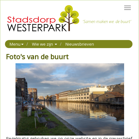
Toggl
navig
Menu
Wie we zijn
Nieuwsbrieven
Foto's van de buurt
Regelmatig gebruiken we op onze website en in de nieuwsbrief