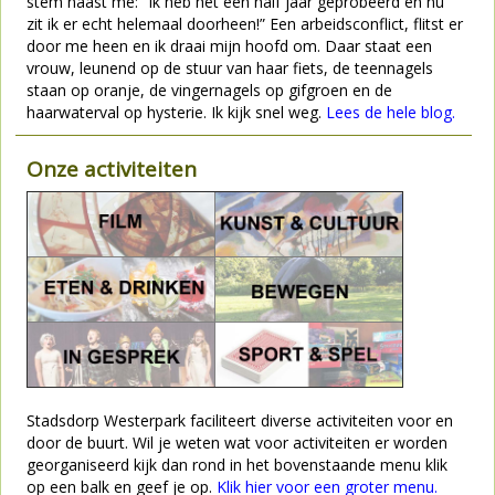
stem naast me: “Ik heb het een half jaar geprobeerd en nu
zit ik er echt helemaal doorheen!” Een arbeidsconflict, flitst er
door me heen en ik draai mijn hoofd om. Daar staat een
vrouw, leunend op de stuur van haar fiets, de teennagels
staan op oranje, de vingernagels op gifgroen en de
haarwaterval op hysterie. Ik kijk snel weg.
Lees de hele blog.
Onze activiteiten
Stadsdorp Westerpark faciliteert diverse activiteiten voor en
door de buurt. Wil je weten wat voor activiteiten er worden
georganiseerd kijk dan rond in het bovenstaande menu klik
op een balk en geef je op.
Klik hier voor een groter menu.