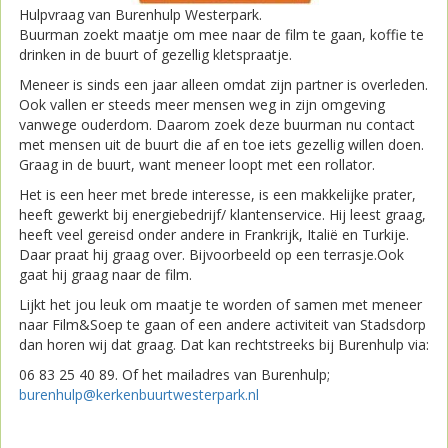
Hulpvraag van Burenhulp Westerpark.
Buurman zoekt maatje om mee naar de film te gaan, koffie te
drinken in de buurt of gezellig kletspraatje.
Meneer is sinds een jaar alleen omdat zijn partner is overleden.
Ook vallen er steeds meer mensen weg in zijn omgeving
vanwege ouderdom. Daarom zoek deze buurman nu contact
met mensen uit de buurt die af en toe iets gezellig willen doen.
Graag in de buurt, want meneer loopt met een rollator.
Het is een heer met brede interesse, is een makkelijke prater,
heeft gewerkt bij energiebedrijf/ klantenservice. Hij leest graag,
heeft veel gereisd onder andere in Frankrijk, Italië en Turkije.
Daar praat hij graag over. Bijvoorbeeld op een terrasje.Ook
gaat hij graag naar de film.
Lijkt het jou leuk om maatje te worden of samen met meneer
naar Film&Soep te gaan of een andere activiteit van Stadsdorp
dan horen wij dat graag. Dat kan rechtstreeks bij Burenhulp via:
06 83 25 40 89. Of het mailadres van Burenhulp;
burenhulp@kerkenbuurtwesterpark.nl
Print
Mail
Reageer