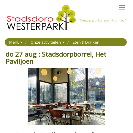
Toggl
navig
Menu
Onze activiteiten
Eten & Drinken
do 27 aug : Stadsdorpborrel, Het
Paviljoen