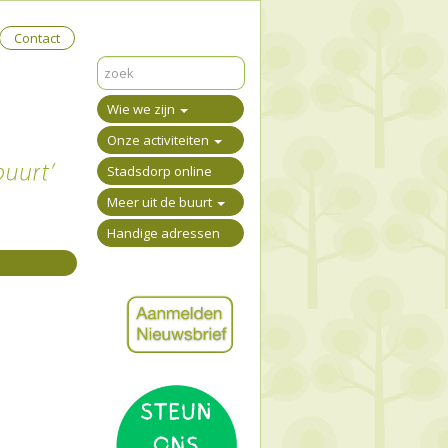
Contact
Wie we zijn
Onze activiteiten
Stadsdorp online
Meer uit de buurt
Handige adressen