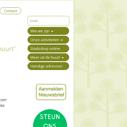
Contact
Wie we zijn
Onze activiteiten
Stadsdorp online
Meer uit de buurt
Handige adressen
arom
jke